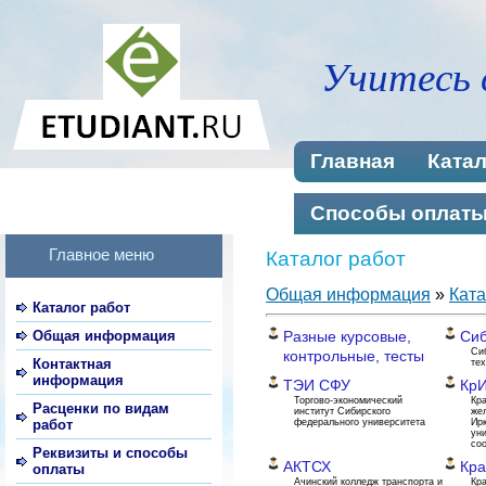
Учитесь 
Главная
Катал
Способы оплат
Главное меню
Каталог работ
Общая информация
»
Ката
Каталог работ
Общая информация
Разные курсовые,
Си
Си
контрольные, тесты
Контактная
те
информация
ТЭИ СФУ
Кр
Торгово-экономический
Кр
Расценки по видам
институт Сибирского
же
работ
федерального университета
Ирк
ун
со
Реквизиты и способы
АКТСХ
Кра
оплаты
Ачинский колледж транспорта и
Кр