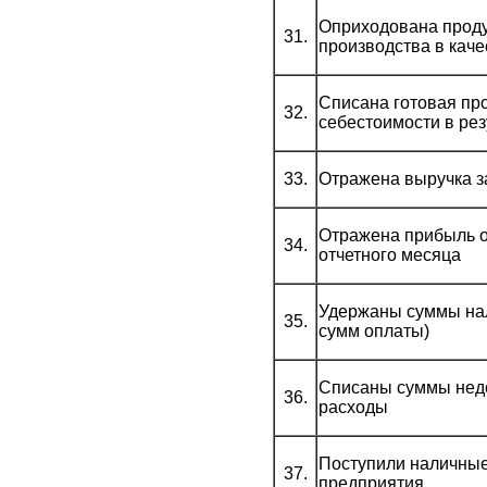
Оприходована проду
31.
производства в кач
Списана готовая пр
32.
себестоимости в ре
33.
Отражена выручка з
Отражена прибыль о
34.
отчетного месяца
Удержаны суммы нал
35.
сумм оплаты)
Списаны суммы нед
36.
расходы
Поступили наличные 
37.
предприятия