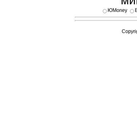
ми
ЮMoney
Copyri