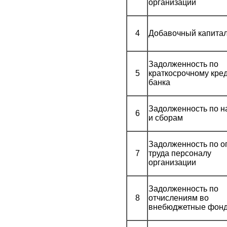
организации
4
Добавочный капита
Задолженность по
5
краткосрочному кре
банка
Задолженность по н
6
и сборам
Задолженность по о
7
труда персоналу
организации
Задолженность по
8
отчислениям во
внебюджетные фон