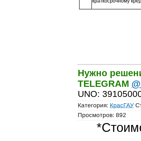
краткосрочному кре
Нужно решени
TELEGRAM
@
UNO
:
3910500
Категория
:
КрасГАУ
С
Просмотров
:
892
*Стоимо