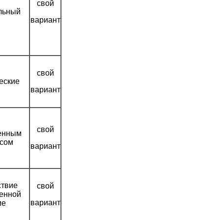
свой
льный
вариант
свой
еские
вариант
свой
енным
сом
вариант
ствие
свой
енной
вариант
ме