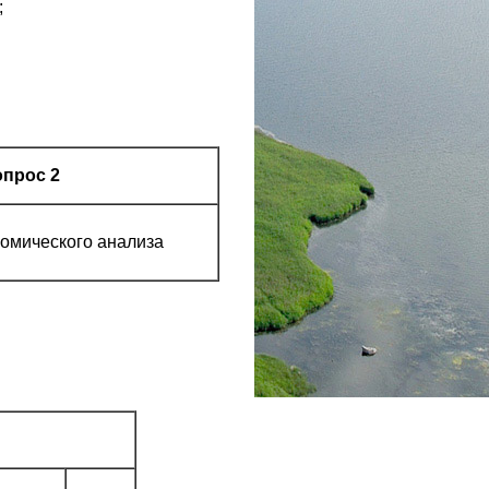
;
прос 2
омического анализа