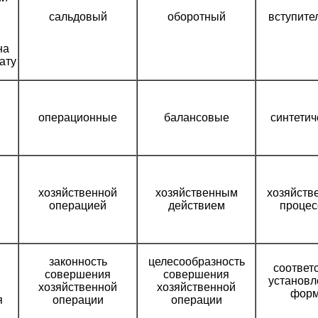
сальдовый
оборотный
вступите
на
ату
операционные
балансовые
синтетич
хозяйственной
хозяйственным
хозяйств
операцией
действием
процес
законность
целесообразность
соответ
совершения
совершения
установл
хозяйственной
хозяйственной
фор
я
операции
операции