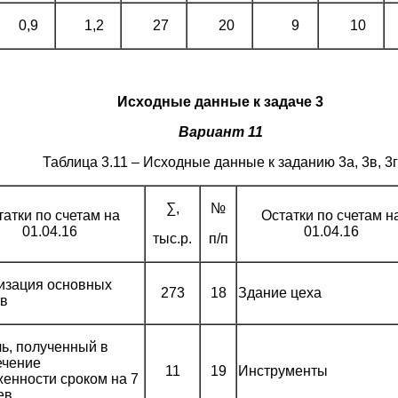
0,9
1,2
27
20
9
10
Исходные данные к задаче 3
Вариант
1
1
Таблица 3.11 – Исходные данные к заданию 3а, 3в, 3г
∑,
№
татки по счетам на
Остатки по счетам н
01.04.16
01.04.16
тыс.р.
п/п
изация основных
273
18
Здание цеха
тв
ь, полученный в
ечение
11
19
Инструменты
енности сроком на 7
ев