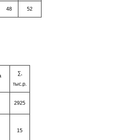
48
52
∑,
а
тыс.р.
2925
15