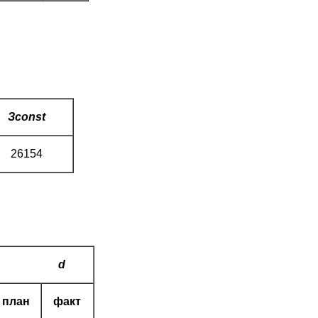
З
const
26154
d
план
факт