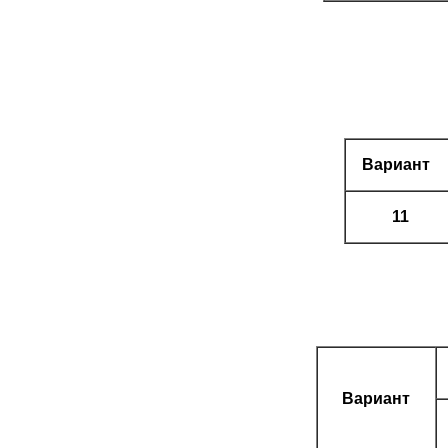
Вариант
11
Вари
ант