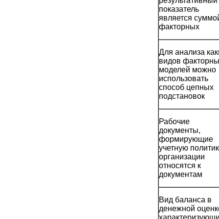
результативный
показатель
является суммо
факторных
Для анализа как
видов факторн
моделей можно
использовать
способ цепных
подстановок
Рабочие
документы,
формирующие
учетную политик
организации
относятся к
документам
Вид баланса в
денежной оценк
характеризующ