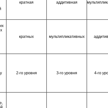
кратная
аддитивная
мультиплик
й
их
ых
кратных
мультипликативных
аддити
у
2-го уровня
3-го уровня
4-го ур
е,
ий