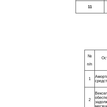
11
№
Ос
п/п
Аморт
1
средс
Вексел
обесп
2
задолж
месяц