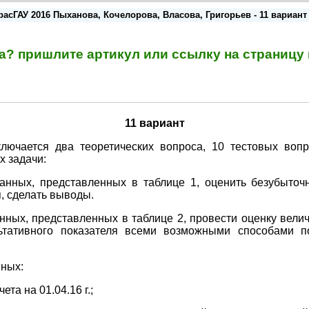
расГАУ 2016 Пыханова, Кочелорова, Власова, Григорьев - 11 вариант 
та? пришлите артикул или ссылку на страниц
11 вариант
лючается два теоретических вопроса, 10 тестовых воп
х задачи:
анных, представленных в таблице 1, оценить безубыто
, сделать выводы.
нных, представленных в таблице 2, провести оценку вел
льтативного показателя всеми возможными способами
нных:
ета на 01.04.16 г.;