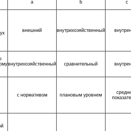
а
b
с
внешний
внутрихозяйственный
внутре
ух
о
ому
внутрихозяйственный
сравнительный
внутре
средн
с нормативом
плановым уровнем
показат
ой