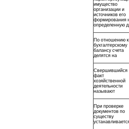
имущество
организации и
источников его
формирования 
определенную д
По отношению к
бухгалтерскому
балансу счета
делятся на
Свершившийся
факт
хозяйственной
деятельности
называют
При проверке
документов по
существу
устанавливаетс