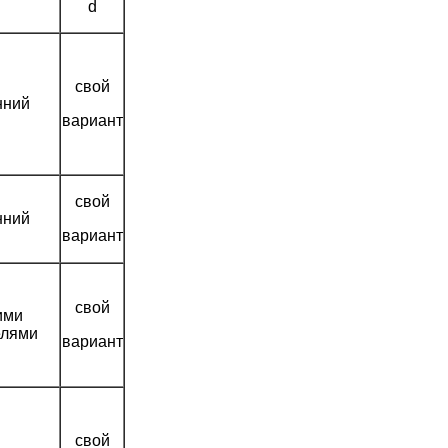
d
свой
нний
вариант
свой
нний
вариант
свой
ими
елями
вариант
свой