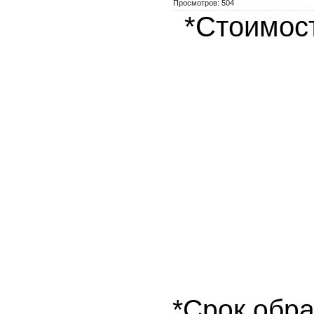
Просмотров
:
504
*Стоимост
*Срок обра