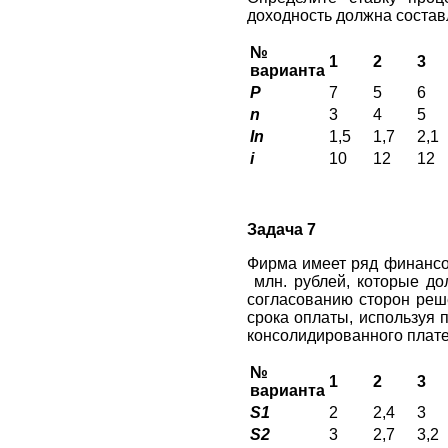
доходность должна соста
№
1
2
3
варианта
P
7
5
6
n
3
4
5
In
1,5
1,7
2,1
i
10
12
12
Задача 7
Фирма имеет ряд финансо
млн. рублей, которые до
согласованию сторон ре
срока оплаты, используя 
консолидированного плат
№
1
2
3
варианта
S1
2
2,4
3
S2
3
2,7
3,2