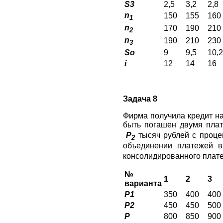
S3
2,5
3,2
2,8
n
150
155
160
1
n
170
190
210
2
n
190
210
230
3
So
9
9,5
10,2
i
12
14
16
Задача 8
Фирма получила кредит н
быть погашен двумя пла
P
тысяч рублей с проц
2
объединении платежей 
консолидированного плате
№
1
2
3
варианта
P1
350
400
400
P2
450
450
500
P
800
850
900