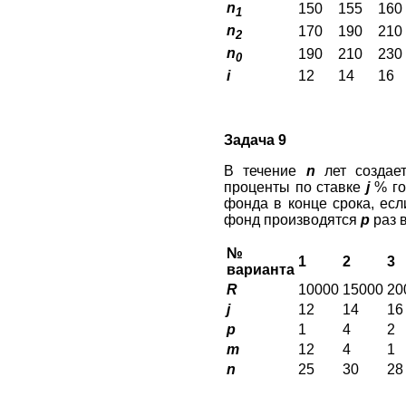
n
150
155
160
1
n
170
190
210
2
n
190
210
230
0
i
12
14
16
Задача 9
В течение
n
лет создае
проценты по ставке
j
% го
фонда в конце срока, ес
фонд производятся
р
раз в
№
1
2
3
варианта
R
10000
15000
20
j
12
14
16
p
1
4
2
m
12
4
1
n
25
30
28