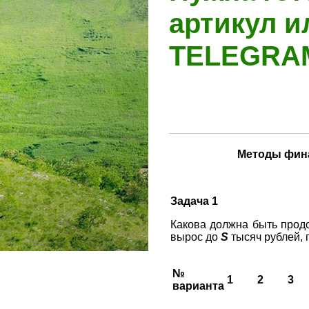
артикул и
TELEGR
Методы фина
Задача 1
Какова должна быть продо
вырос до
S
тысяч рублей, 
№
1
2
3
варианта