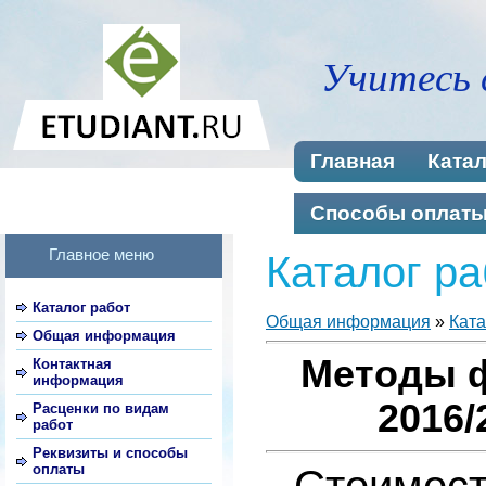
Учитесь 
Главная
Катал
Способы оплат
Главное меню
Каталог ра
Каталог работ
Общая информация
»
Ката
Общая информация
Методы ф
Контактная
информация
2016/
Расценки по видам
работ
Реквизиты и способы
оплаты
Стоимост