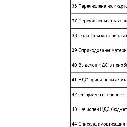
36
Перечислена на «карт
37
Перечислены страхов
38
Оплачены материалы 
39
Оприходованы матер
40
Выделен НДС в приоб
41
НДС принят к вычету 
42
Отгружено основное ср
43
Начислен НДС бюджету
44
Списана амортизация 