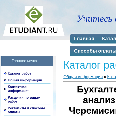
Учитесь 
Главная
Катал
Способы оплат
Главное меню
Каталог ра
Каталог работ
Общая информация
»
Ката
Общая информация
Бухгалт
Контактная
информация
анализ
Расценки по видам
работ
Черемисин
Реквизиты и способы
оплаты