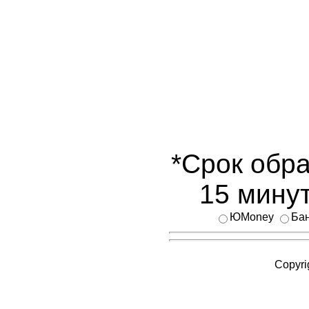
*Срок обра
15 минут
ЮMoney
Бан
Copyri