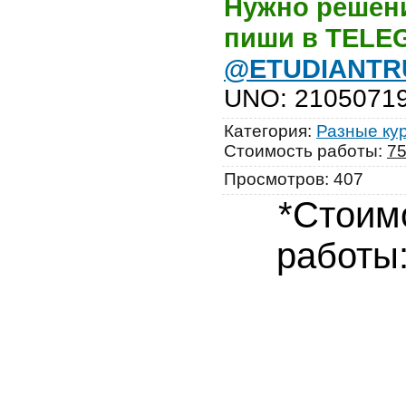
Нужно решени
пиши в TEL
@ETUDIANTR
UNO
:
2105071
Категория
:
Разные ку
Стоимость работы
:
7
Просмотров
:
407
*Стоим
работы