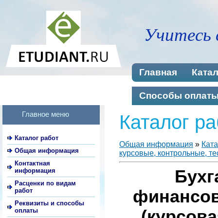
Учитесь 
Главная
Катал
Способы оплат
Главное меню
Каталог ра
Каталог работ
Общая информация
»
Ката
Общая информация
курсовые, контрольные, те
Контактная
информация
Бухг
Расценки по видам
работ
финансов
Реквизиты и способы
оплаты
(курсова