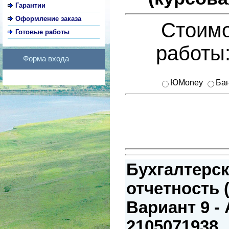
Гарантии
Оформление заказа
Стоимо
Готовые работы
работы
Форма входа
ЮMoney
Бан
Бухгалтерс
отчетность (
Вариант 9 -
2105071938