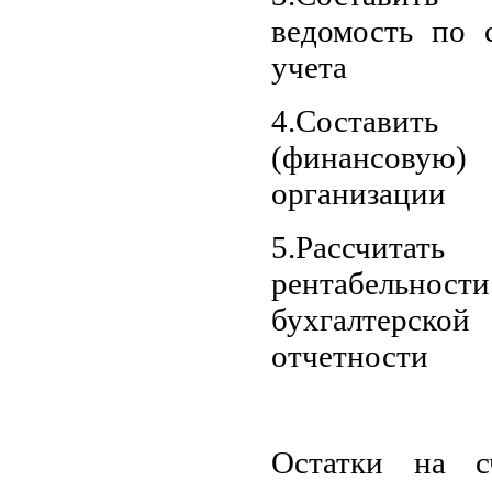
ведомость по с
учета
4.Составит
(финансов
организации
5.Рассчит
рентабель
бухгалтерс
отчетности
Остатки на сч