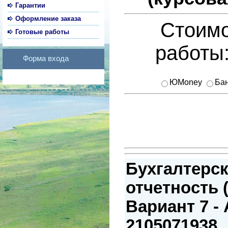
Гарантии
Оформление заказа
Стоимо
Готовые работы
работы
Форма входа
ЮMoney
Бан
Бухгалтерс
отчетность (
Вариант 7 -
2105071938