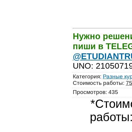
Нужно решени
пиши в TEL
@ETUDIANTR
UNO
:
2105071
Категория
:
Разные ку
Стоимость работы
:
7
Просмотров
:
435
*Стоим
работы