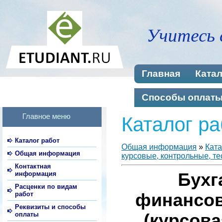
Учитесь 
Главная
Катал
Способы оплат
Главное меню
Каталог ра
Каталог работ
Общая информация
»
Ката
Общая информация
курсовые, контрольные, те
Контактная
информация
Бухг
Расценки по видам
работ
финансов
Реквизиты и способы
оплаты
(курсова