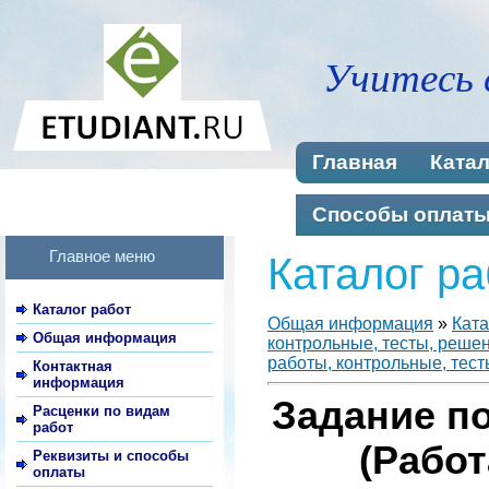
Учитесь 
Главная
Катал
Способы оплат
Главное меню
Каталог ра
Каталог работ
Общая информация
»
Ката
Общая информация
контрольные, тесты, реше
работы, контрольные, тест
Контактная
информация
Задание п
Расценки по видам
работ
(Работ
Реквизиты и способы
оплаты