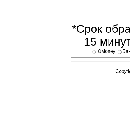
*Срок обра
15 минут
ЮMoney
Бан
Copyri