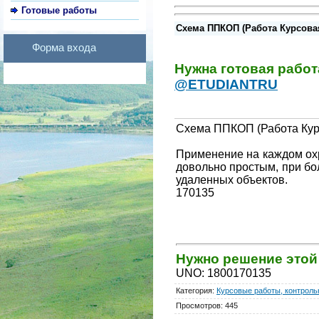
Готовые работы
Схема ППКОП (Работа Курсовая
Форма входа
Нужна готовая рабо
@ETUDIANTRU
Схема ППКОП (Работа Ку
Применение на каждом ох
довольно простым, при бо
удаленных объектов.
170135
Нужно решение это
UNO
:
1800170135
Категория
:
Курсовые работы, контрольн
Просмотров
:
445