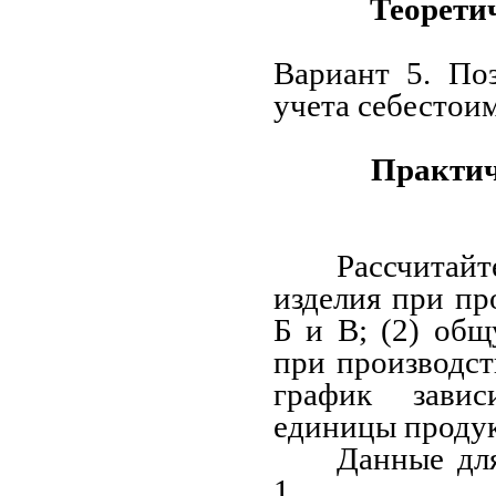
Теорети
Вариант 5. По
учета себестои
Практич
Рассчита
изделия при пр
Б и В; (2) об
при производст
график завис
единицы продук
Данные для
1.