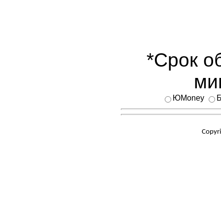
*Срок о
ми
ЮMoney
Б
Copyr