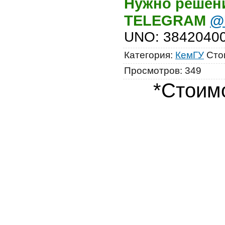
Нужно решени
TELEGRAM
@
UNO
:
3842040
Категория
:
КемГУ
Сто
Просмотров
:
349
*Стоимо