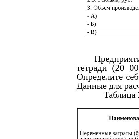
3. Объем производс
- А)
- Б)
- В)
Предприят
тетради (20 00
Определите себ
Данные для расч
Таблица 
Наименова
Переменные затраты (бу
зарплата рабочих), руб