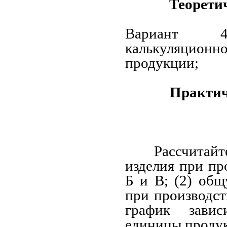
Теорети
Вариант 4
калькуляцио
продукции;
Практич
Рассчита
изделия при пр
Б и В; (2) об
при производст
график завис
единицы продук