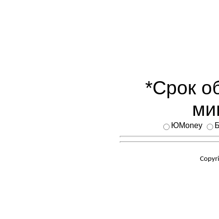
*Срок о
ми
ЮMoney
Б
Copyr