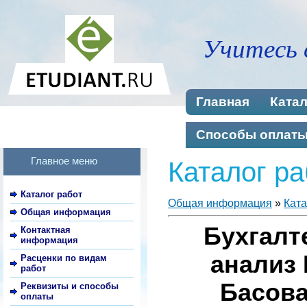
Учитесь 
Главная
Катал
Способы оплат
Главное меню
Каталог ра
Каталог работ
Общая информация
»
Ката
Общая информация
Бухгалт
Контактная
информация
анализ
Расценки по видам
работ
Басова
Реквизиты и способы
оплаты