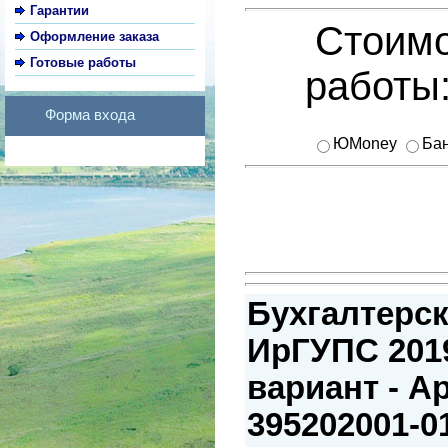
Гарантии
Стоимо
Оформление заказа
Готовые работы
работы
Форма входа
ЮMoney
Бан
Бухгалтерск
ИрГУПС 2019
вариант - А
395202001-0