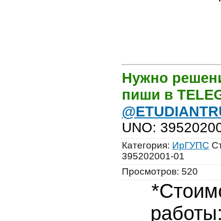
Нужно решени
пиши в TEL
@ETUDIANTR
UNO
:
3952020
Категория
:
ИрГУПС
С
395202001-01
Просмотров
:
520
*Стоим
работы