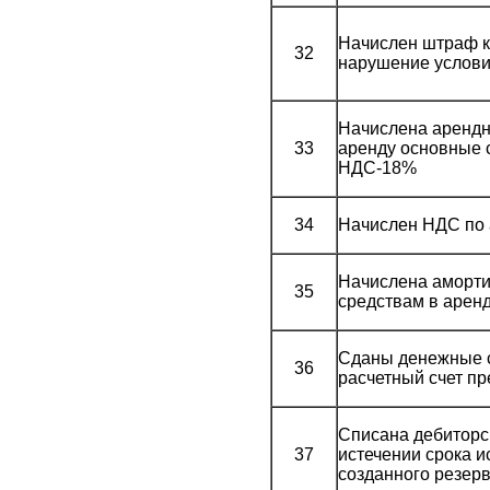
Начислен штраф к
32
нарушение услови
Начислена арендн
33
аренду основные с
НДС-18%
34
Начислен НДС по 
Начислена аморти
35
средствам в арен
Сданы денежные с
36
расчетный счет 
Списана дебиторс
37
истечении срока и
созданного резер