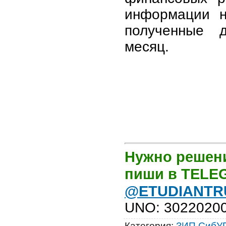
информации н
полученные 
месяц.
Нужно решени
пиши в TEL
@ETUDIANTR
UNO
:
3022020
Категория
:
ЗИП СибУ