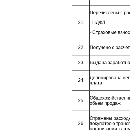
Перечислены с рас
21
- НДФЛ
- Страховые взно
22
Получено с расчет
23
Выдана заработна
Депонирована неп
24
плата
Общехозяйственн
25
объем продаж
Отражены расходы
26
покупателю транс
организации, в т