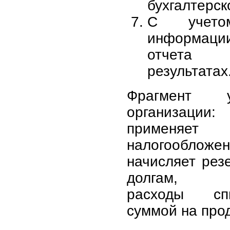
бухгалтерск
С учетом
информаци
отчета
результатах
Фрагмент у
организац
применяет
налогооблож
начисляет рез
долгам, об
расходы сп
суммой на про