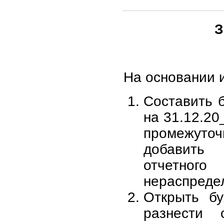
З
На основании 
Составить 
на 31.12.20_
промежу
добавит
отчетн
нераспреде
Открыть бу
разнести 