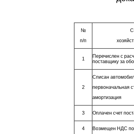
№
С
п/п
хозяйст
Перечислен с расч
1
поставщику за об
Списан автомобил
2
первоначальная с
амортизация
3
Оплачен счет пос
4
Возмещен НДС по 