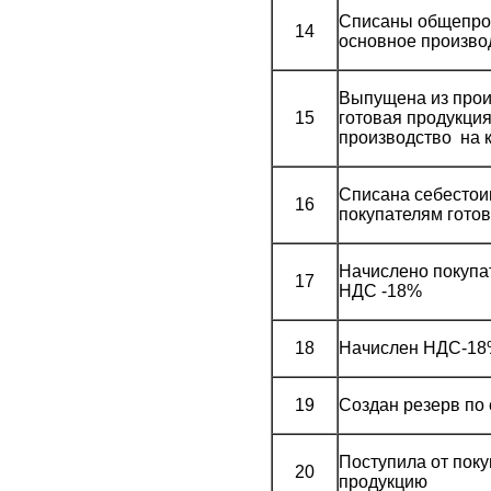
Списаны общепро
14
основное произво
Выпущена из прои
15
готовая продукци
производство на к
Списана себестои
16
покупателям гото
Начислено покупа
17
НДС -18%
18
Начислен НДС-1
19
Создан резерв по
Поступила от поку
20
продукцию