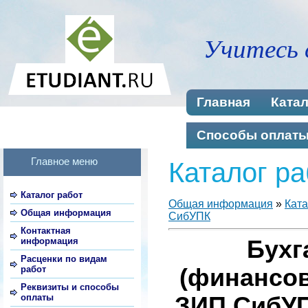
Учитесь 
Главная
Катал
Способы оплат
Главное меню
Каталог ра
Каталог работ
Общая информация
»
Ката
Общая информация
СибУПК
Контактная
информация
Бухг
Расценки по видам
работ
(финансов
Реквизиты и способы
оплаты
ЗИП СибУП