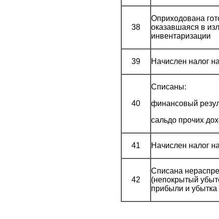
Оприходована гот
38
оказавшаяся в из
инвентаризации
39
Начислен налог н
Списаны:
40
финансовый резул
сальдо прочих до
41
Начислен налог н
Списана нераспр
42
(непокрытый убыто
прибыли и убытка