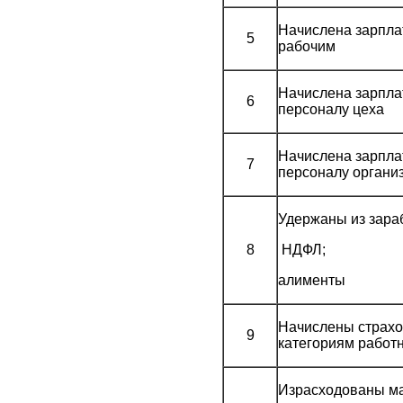
Начислена зарпла
5
рабочим
Начислена зарпла
6
персоналу цеха
Начислена зарпла
7
персоналу органи
Удержаны из зара
8
НДФЛ;
алименты
Начислены страхо
9
категориям работ
Израсходованы м