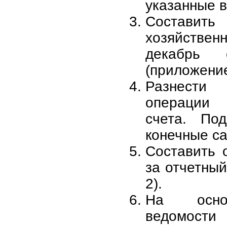
указанные в
Составить 
хозяйстве
декабрь о
(приложение
Разнест
операции 
счета. По
конечные са
Составить 
за отчетны
2).
На осно
ведомости