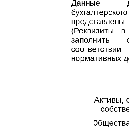
Данные д
бухгалтер
представл
(Реквизиты в
заполнить с
соответстви
нормативных д
Активы, 
собств
0бщества