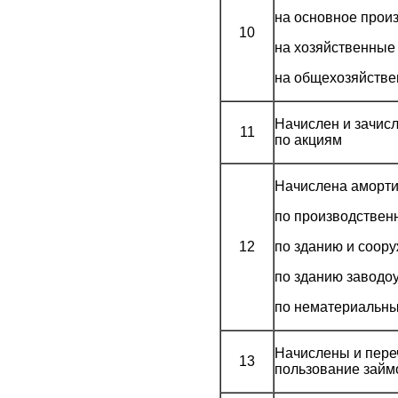
на основное прои
10
на хозяйственные
на общехозяйств
Начислен и зачисл
11
по акциям
Начислена аморти
по производствен
12
по зданию и соор
по зданию заводо
по нематериальны
Начислены и пере
13
пользование займ