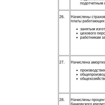
подотчетным
26.
Начислены страхов
платы работающих 
занятым изго
цехового пер
работникам з
27.
Начислена амортиз
производстве
общепроизвод
общехозяйств
28.
Начислены процент
банковского кредит