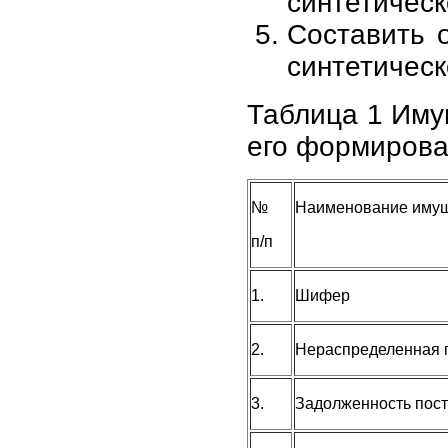
синтетическ
Составить 
синтетическ
Таблица 1 Иму
его формиров
№
Наименование имущ
п/п
1.
Шифер
2.
Нераспределенная 
3.
Задолженность пос