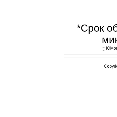
*Срок об
мин
ЮMo
Copyri