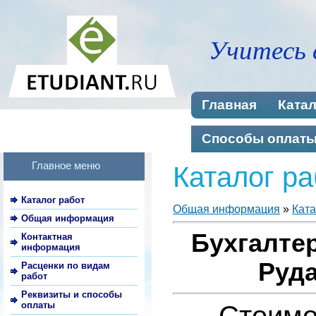
Учитесь 
Главная
Катал
Способы оплат
Главное меню
Каталог ра
Каталог работ
Общая информация
»
Ката
Общая информация
Бухгалтер
Контактная
информация
Руда
Расценки по видам
работ
Реквизиты и способы
оплаты
Стоимо