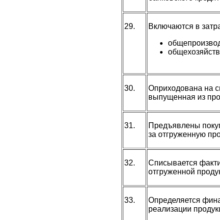
29.
Включаются в затр
общепроизво
общехозяйст
30.
Оприходована на с
выпущенная из про
31.
Предъявлены поку
за отгруженную пр
32.
Списывается факти
отгруженной проду
33.
Определяется фина
реализации продук