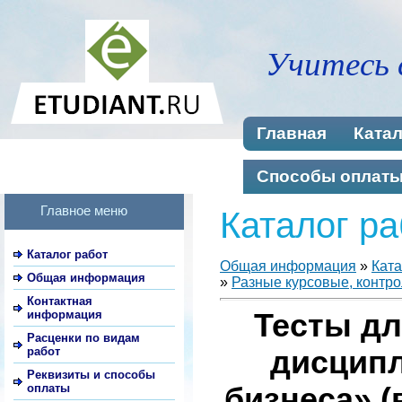
Учитесь 
Главная
Катал
Способы оплат
Главное меню
Каталог ра
Каталог работ
Общая информация
»
Ката
Общая информация
»
Разные курсовые, контро
Контактная
информация
Тесты дл
Расценки по видам
работ
дисципл
Реквизиты и способы
оплаты
бизнеса» (