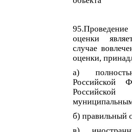
95.Проведен
оценки являе
случае вовлече
оценки, прина
а) полност
Российской Ф
Российской
муниципальным
б) правильный о
в) иностран