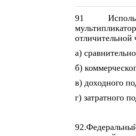
91 Исполь
мультиплик
отличительной 
а) сравнительно
б) коммерческо
в) доходного по
г) затратного п
92.Федеральны