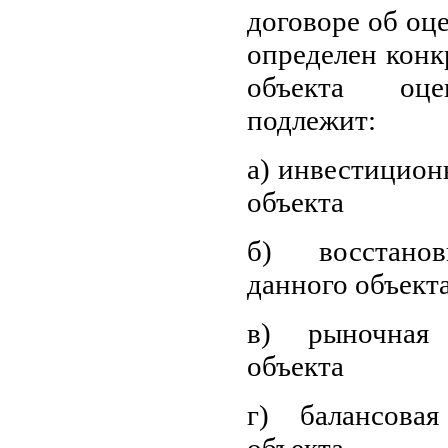
договоре об оц
определен конк
объекта оце
подлежит:
а) инвестицион
объекта
б) восстанов
данного объект
в) рыночная
объекта
г) балансова
объекта