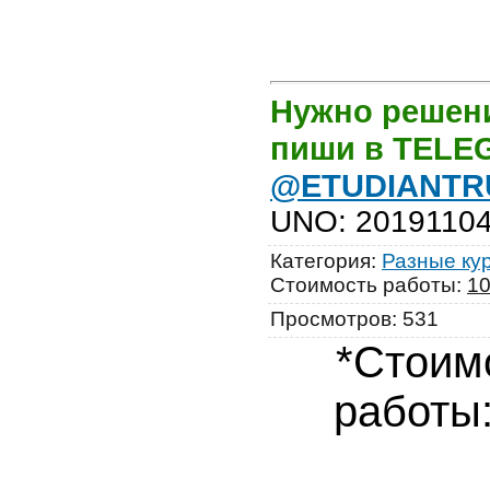
Нужно решени
пиши в TEL
@ETUDIANTR
UNO
:
2019110
Категория
:
Разные ку
Стоимость работы
:
1
Просмотров
:
531
*Стоим
работы