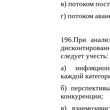
в) потоком пос
г) потоком ава
196.При анали
дисконтирован
следует учесть:
а) инфляцио
каждой категор
б) перспектив
конкуренции;
в) взаимозави