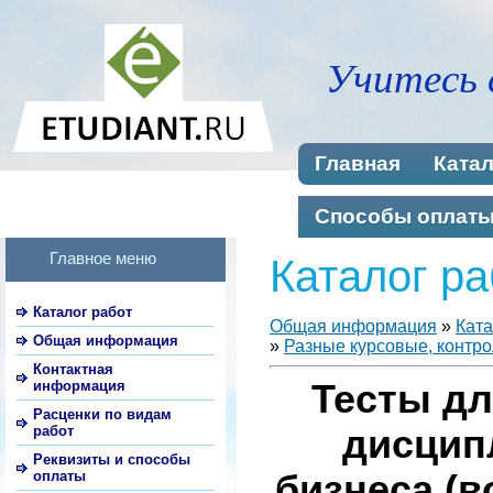
Учитесь 
Главная
Катал
Способы оплат
Главное меню
Каталог ра
Каталог работ
Общая информация
»
Ката
Общая информация
»
Разные курсовые, контро
Контактная
информация
Тесты дл
Расценки по видам
работ
дисцип
Реквизиты и способы
оплаты
бизнеса (в