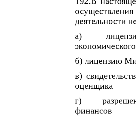
192.В настояще
осуществл
деятельности н
а) лиценз
экономического
б) лицензию М
в) свидетельст
оценщика
г) разреше
финансов