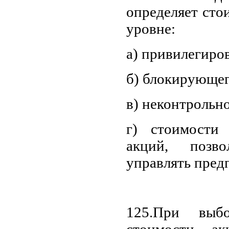
определяет сто
уровне:
а) привилегиро
б) блокирующег
в) неконтрольно
г) стоимости 
акций, позв
управлять пред
125.При выб
стоимости а