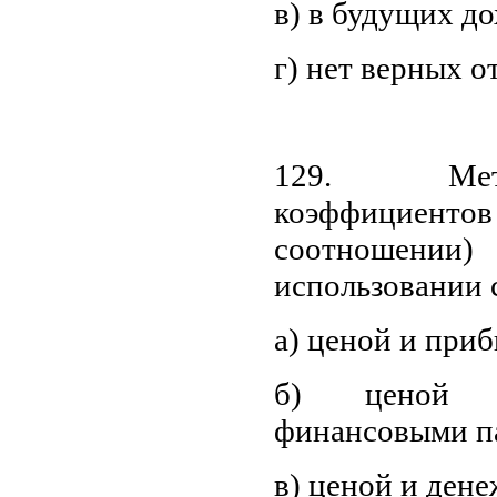
в) в будущих д
г) нет верных о
129. Мет
коэффициенто
соотношен
использовании
а) ценой и при
б) ценой 
финансовыми п
в) ценой и ден