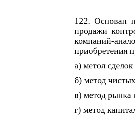
122. Основан н
продажи контр
компаний-анал
приобретения п
а) метол сделок
б) метод чисты
в) метод рынка 
г) метод капита