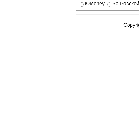
ЮMoney
Банковской
Copyri