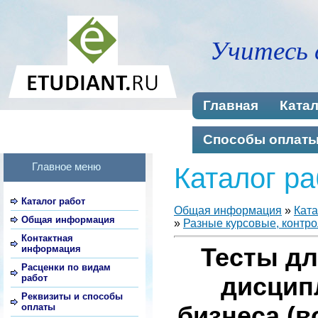
Учитесь 
Главная
Катал
Способы оплат
Главное меню
Каталог ра
Каталог работ
Общая информация
»
Ката
Общая информация
»
Разные курсовые, контро
Контактная
информация
Тесты дл
Расценки по видам
работ
дисцип
Реквизиты и способы
оплаты
бизнеса (в