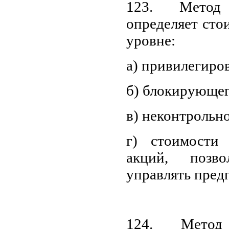
123. Метод
определяет сто
уровне:
а) привилегиро
б) блокирующег
в) неконтрольно
г) стоимости 
акций, позв
управлять пред
124. Метод