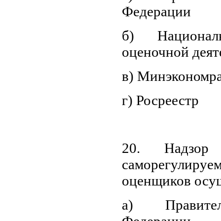
Федерации
б) Национа
оценочной деят
в) Минэкономра
г) Росреестр
20. Надзор 
саморегулир
оценщиков осущ
а) Правител
Федерации