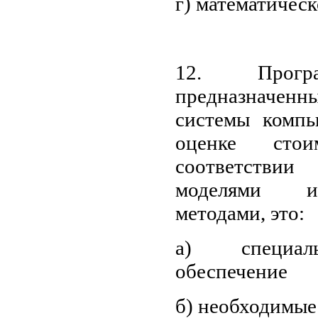
г) математичес
12. Програ
предназначен
системы компь
оценке сто
соответстви
моделями и
методами, это:
а) специал
обеспечение
б) необходимые