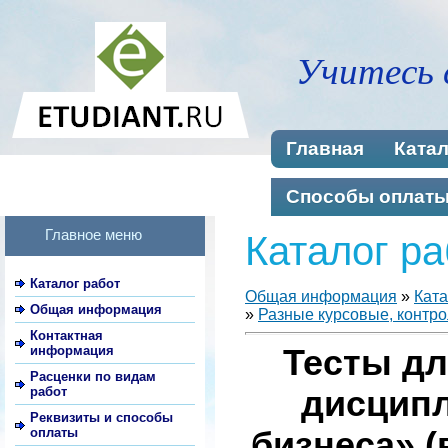
Учитесь 
Главная
Катал
Способы оплат
Главное меню
Каталог ра
Каталог работ
Общая информация
»
Ката
Общая информация
»
Разные курсовые, контро
Контактная
информация
Тесты дл
Расценки по видам
работ
дисципл
Реквизиты и способы
оплаты
бизнеса» (