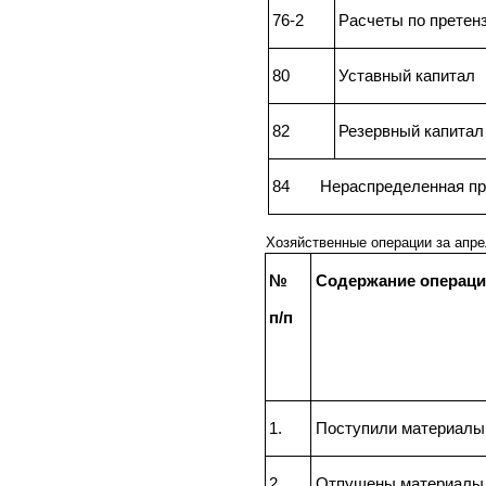
76-2
Расчеты по претен
80
Уставный капитал
82
Резервный капитал
84 Нераспределенная п
Хозяйственные операции за апре
№
Содержание операц
п/п
1.
Поступили материалы
2.
Отпущены материалы 