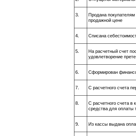
3.
Продана покупателям 
продажной цене
4.
Списана себестоимос
5.
На расчетный счет по
удовлетворение прете
6.
Сформирован финансо
7.
С расчетного счета п
8.
С расчетного счета в
средства для оплаты 
9.
Из кассы выдана опла