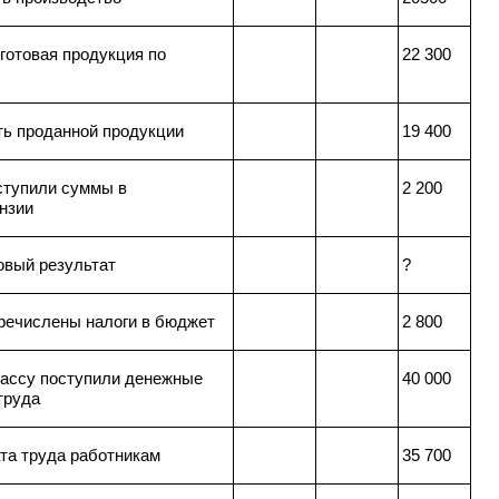
готовая продукция по
22 300
ть проданной продукции
19 400
ступили суммы в
2 200
нзии
вый результат
?
еречислены налоги в бюджет
2 800
 кассу поступили денежные
40 000
труда
та труда работникам
35 700