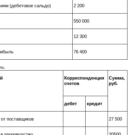
зиям (дебетовое сальдо)
2 200
550 000
12 300
рибыль
76 400
ль:
ий
Корреспонденция
Сумма,
счетов
руб.
дебет
кредит
 от поставщиков
27 500
в производство
20500