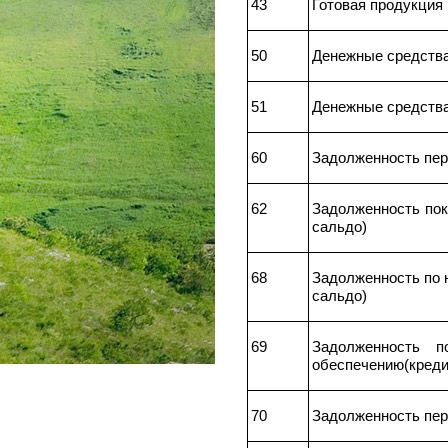
43
Готовая продукция
50
Денежные средства
51
Денежные средства
60
Задолженность пер
62
Задолженность пок
сальдо)
68
Задолженность по 
сальдо)
69
Задолженность п
обеспечению(креди
70
Задолженность пер