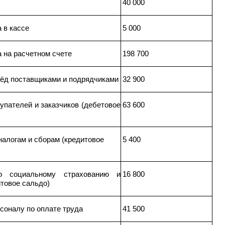
40 000
 в кассе
5 000
 на расчетном счете
198 700
ёд поставщиками и подрядчиками
32 900
упателей и заказчиков (дебетовое
63 600
налогам и сборам (кредитовое
5 400
о социальному страхованию и
16 800
товое сальдо)
соналу по оплате труда
41 500