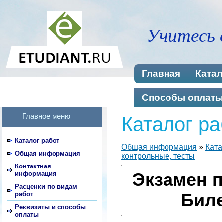
Учитесь 
Главная
Катал
Способы оплат
Главное меню
Каталог ра
Каталог работ
Общая информация
»
Ката
Общая информация
контрольные, тесты
Контактная
информация
Экзамен п
Расценки по видам
работ
Биле
Реквизиты и способы
оплаты