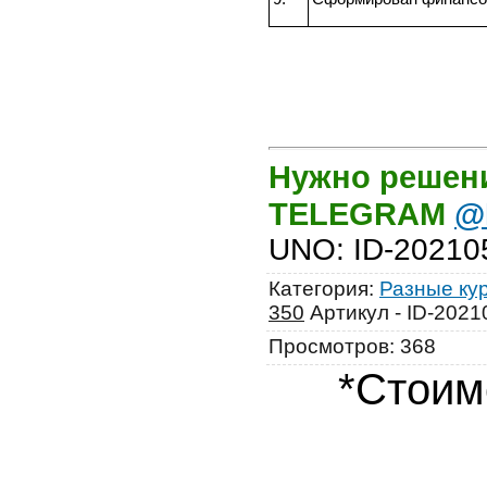
Нужно решени
TELEGRAM
@
UNO
:
ID-20210
Категория
:
Разные ку
350
Артикул - ID-202
Просмотров
:
368
*Стоим