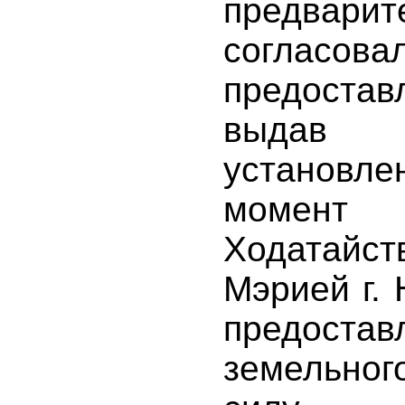
предварит
согласова
предостав
выдав
установл
момен
Ходатай
Мэрией г.
предостав
земельно