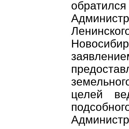
обра
Админист
Ленинско
Новос
заяв
предост
земельног
целей ве
подсобно
Админист