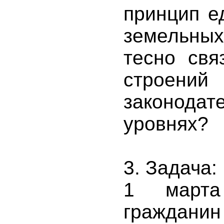
принцип е
земельны
тесно свя
стро
законодат
уровнях?
3. Задача:
1 марта
гражда