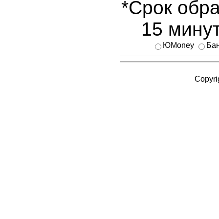
*Срок обра
15 минут
ЮMoney
Бан
Copyri