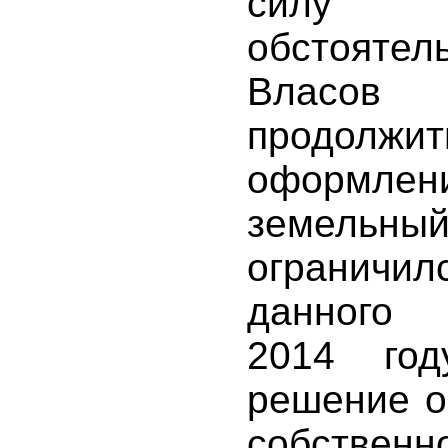
силу 
обстоятел
Власо
продолжи
оформле
земельн
ограничил
данного 
2014 го
решение о
собств