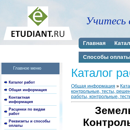
Учитесь 
Главная
Катал
Способы оплат
Главное меню
Каталог ра
Каталог работ
Общая информация
»
Ката
Общая информация
контрольные, тесты, реше
работы, контрольные, тест
Контактная
информация
Земел
Расценки по видам
работ
Контроль
Реквизиты и способы
оплаты