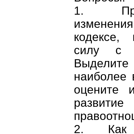
1. Проа
изменени
кодексе,
силу с 0
Выделит
наиболее 
оцените 
развити
правоотно
2. Как 