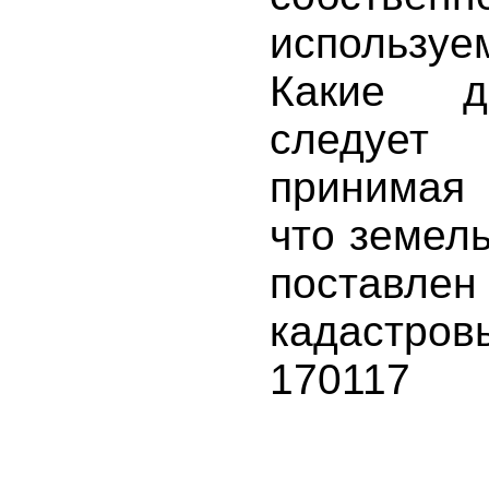
используе
Какие д
следует 
принимая
что земел
пост
кадастр
170117