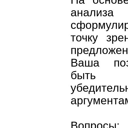
анализа
сформул
точку зре
предложен
Ваша по
быть п
убедитель
аргумента
Вопросы: