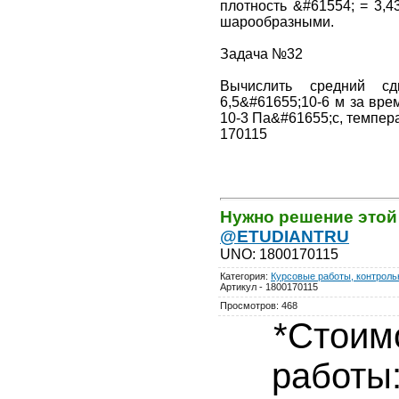
плотность &#61554; = 3,4
шарообразными.
Задача №32
Вычислить средний с
6,5&#61655;10-6 м за врем
10-3 Па&#61655;с, темпера
170115
Нужно решение этой
@ETUDIANTRU
UNO
:
1800170115
Категория
:
Курсовые работы, контрольн
Артикул - 1800170115
Просмотров
:
468
*Стоим
работы