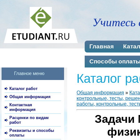
Учитесь 
Главная
Катал
Способы оплат
Главное меню
Каталог ра
Каталог работ
Общая информация
»
Ката
Общая информация
контрольные, тесты, реше
работы, контрольные, тест
Контактная
информация
Задачи
Расценки по видам
работ
физик
Реквизиты и способы
оплаты