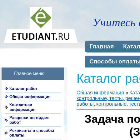
Учитесь 
Главная
Катал
Способы оплат
Главное меню
Каталог ра
Каталог работ
Общая информация
»
Ката
Общая информация
контрольные, тесты, реше
работы, контрольные, тест
Контактная
информация
Задача п
Расценки по видам
работ
(
Реквизиты и способы
оплаты