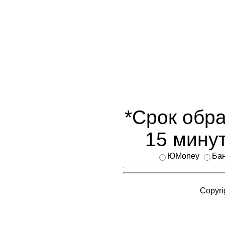
*Срок обра
15 минут
ЮMoney
Бан
Copyri