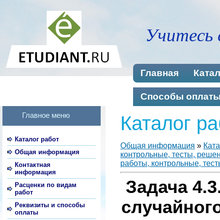
Учитесь 
Главная
Катал
Способы оплат
Главное меню
Каталог ра
Каталог работ
Общая информация
»
Ката
Общая информация
контрольные, тесты, реше
работы, контрольные, тест
Контактная
информация
Задача 4.3
Расценки по видам
работ
случайног
Реквизиты и способы
оплаты