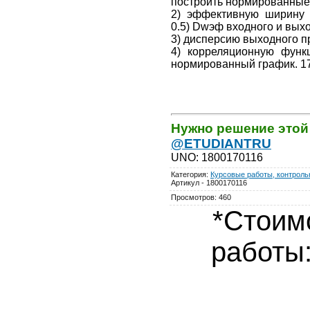
построить нормированные 
2) эффективную ширину э
0.5) Dwэф входного и вых
3) дисперсию выходного 
4) корреляционную функ
нормированный график. 1
Нужно решение этой
@ETUDIANTRU
UNO
:
1800170116
Категория
:
Курсовые работы, контрольн
Артикул - 1800170116
Просмотров
:
460
*Стоим
работы