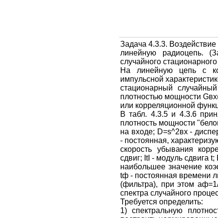
Задача 4.3.3. Воздействие
линейную радиоцепь. (З
случайного стационарного
На линейную цепь с ко
импульсной характеристико
стационарный случайный
плотностью мощности Gвх
или корреляционной функцией
В табл. 4.3.5 и 4.3.6 пр
плотность мощности "бело
на входе; D=s^2вх - диспе
- постоянная, характериз
скорость убывания корр
сдвиг; ItI - модуль сдвига t; 
наибольшее значение коэ
tф - постоянная времени 
(фильтра), при этом аф=1/
спектра случайного проце
Требуется определить:
1) спектральную плотно