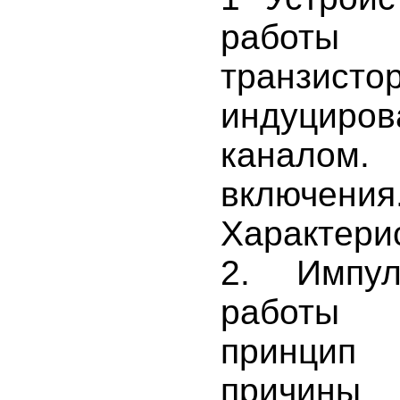
рабо
транз
индуциро
канал
включения
Характери
2. Импу
работы 
принцип
причины