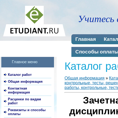
Учитесь 
Главная
Катал
Способы оплат
Главное меню
Каталог ра
Каталог работ
Общая информация
»
Ката
Общая информация
контрольные, тесты, реше
работы, контрольные, тест
Контактная
информация
Зачетн
Расценки по видам
работ
дисципли
Реквизиты и способы
оплаты