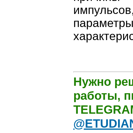
импульс
пара
характерис
Нужно ре
работы, 
TELEGRA
@ETUDIA