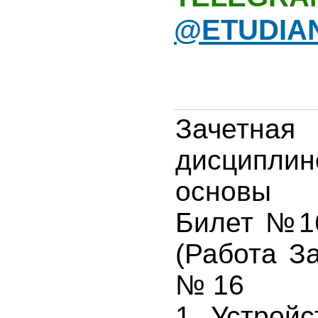
@ETUDIA
Зачетна
дисциплин
основы 
Билет №1
(Работа З
№ 16
1 Устройс