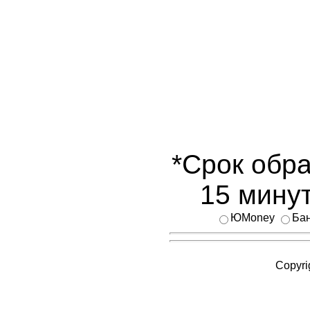
*Срок обра
15 минут
ЮMoney
Бан
Copyri