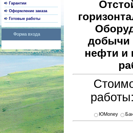
Отсто
Гарантии
Оформление заказа
горизонт
Готовые работы
Оборуд
Форма входа
добычи 
нефти и 
ра
Стоимо
работы
ЮMoney
Бан