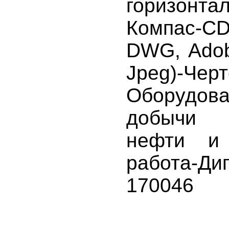
горизонта
Компас-C
DWG, Adob
Jpeg)-Черт
Оборуд
добычи 
нефти и 
работа-Ди
170046