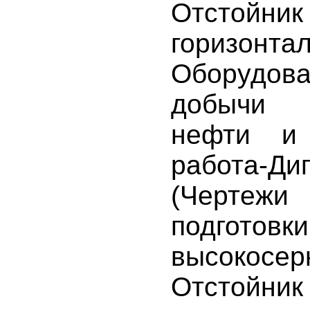
Отстой
горизонта
Оборуд
добычи 
нефти и 
работа-Ди
(Чертежи
подготовки
высокосер
Отстой