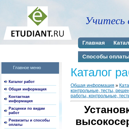
Учитесь 
Главная
Катал
Способы оплат
Главное меню
Каталог ра
Каталог работ
Общая информация
»
Ката
Общая информация
контрольные, тесты, реше
работы, контрольные, тест
Контактная
информация
Установ
Расценки по видам
работ
высокосе
Реквизиты и способы
оплаты