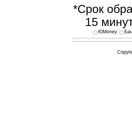
*Срок обра
15 минут
ЮMoney
Бан
Copyri