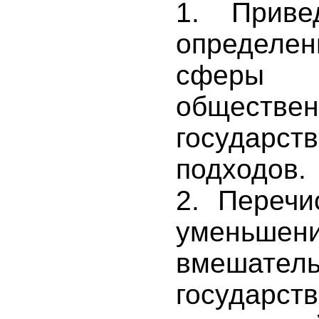
1. Приве
определен
сферы
общест
государст
подходов.
2. Перечи
уменьше
вмешатель
государст