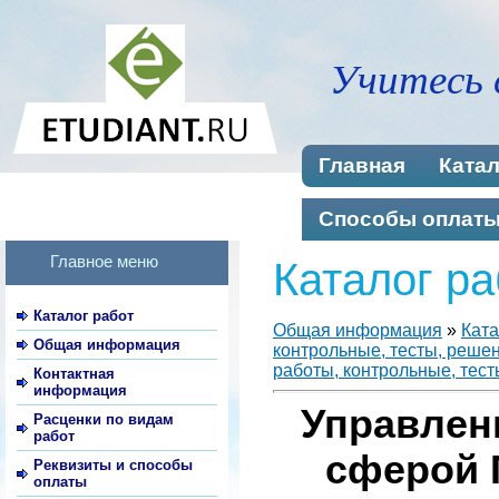
Учитесь 
Главная
Катал
Способы оплат
Главное меню
Каталог ра
Каталог работ
Общая информация
»
Ката
Общая информация
контрольные, тесты, реше
работы, контрольные, тест
Контактная
информация
Управлен
Расценки по видам
работ
сферой 
Реквизиты и способы
оплаты