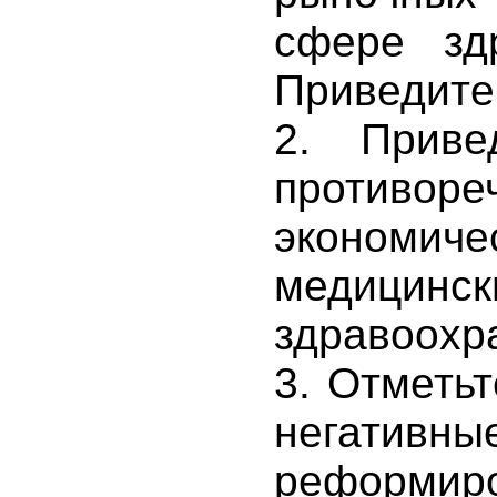
сфере здр
Приведите
2. Приве
противо
эконом
медицинс
здравоохр
3. Отметь
негативн
реформир