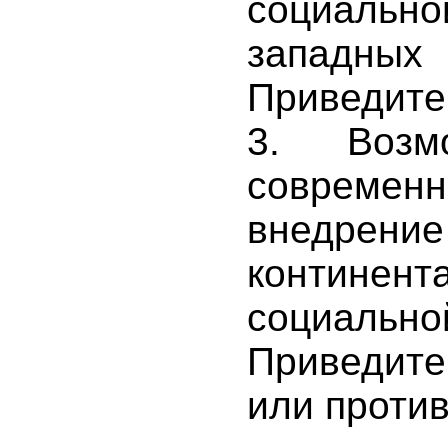
социаль
западны
Приведите
3. Воз
совреме
внедрение
континент
социальн
Приведите
или против