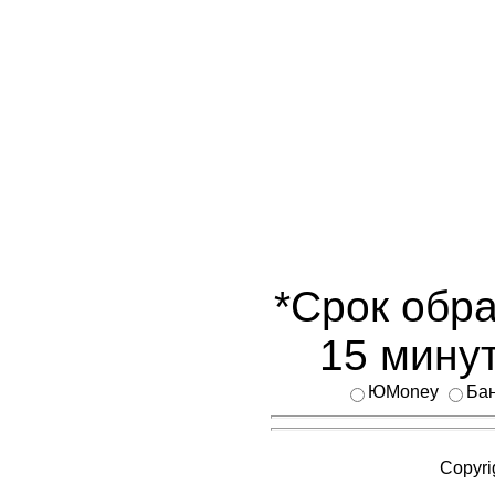
*Срок обра
15 минут
ЮMoney
Бан
Copyri