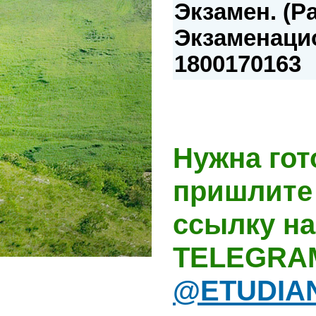
Экзамен. (Р
Экзаменацио
1800170163
Нужна гот
пришлите 
ссылку на
TELEGRA
@ETUDIA