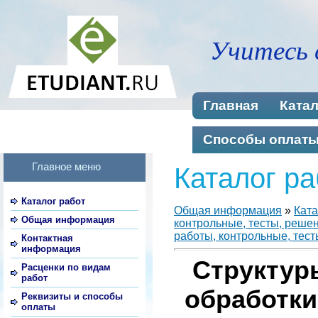
Учитесь 
Главная
Катал
Способы оплат
Главное меню
Каталог ра
Каталог работ
Общая информация
»
Ката
Общая информация
контрольные, тесты, реше
работы, контрольные, тест
Контактная
информация
Структур
Расценки по видам
работ
обработки
Реквизиты и способы
оплаты