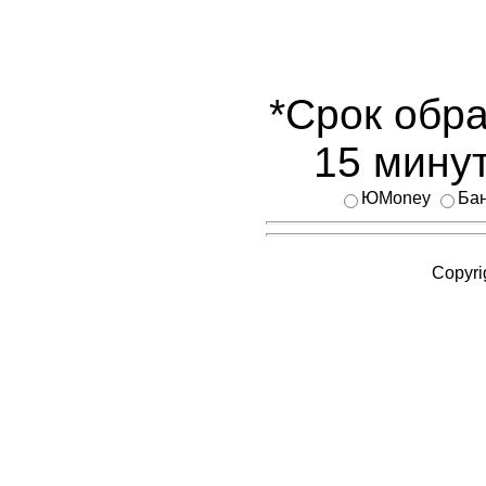
*Срок обра
15 минут
ЮMoney
Бан
Copyri