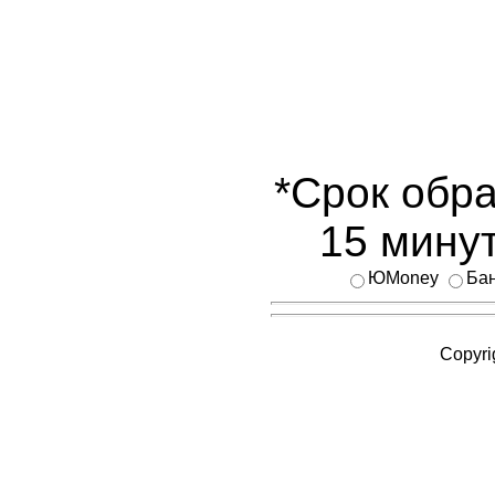
*Срок обра
15 минут
ЮMoney
Бан
Copyri