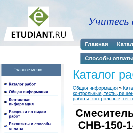
Учитесь 
Главная
Катал
Способы оплат
Главное меню
Каталог ра
Каталог работ
Общая информация
»
Ката
Общая информация
контрольные, тесты, реше
работы, контрольные, тест
Контактная
информация
Смеситель
Расценки по видам
работ
СНВ-150-1
Реквизиты и способы
оплаты