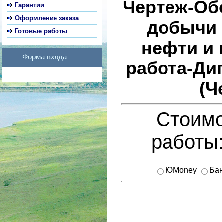
Чертеж-Об
Гарантии
Оформление заказа
добычи 
Готовые работы
нефти и 
Форма входа
работа-Ди
(Ч
Стоимо
работы
ЮMoney
Бан