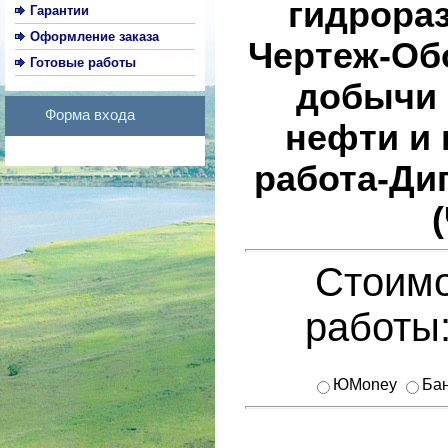
гидрора
Гарантии
Оформление заказа
Чертеж-Об
Готовые работы
добычи 
Форма входа
нефти и 
работа-Ди
Стоимо
работы
ЮMoney
Бан