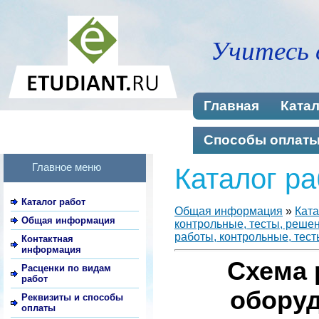
Учитесь 
Главная
Катал
Способы оплат
Главное меню
Каталог ра
Каталог работ
Общая информация
»
Ката
Общая информация
контрольные, тесты, реше
работы, контрольные, тест
Контактная
информация
Схема 
Расценки по видам
работ
обору
Реквизиты и способы
оплаты