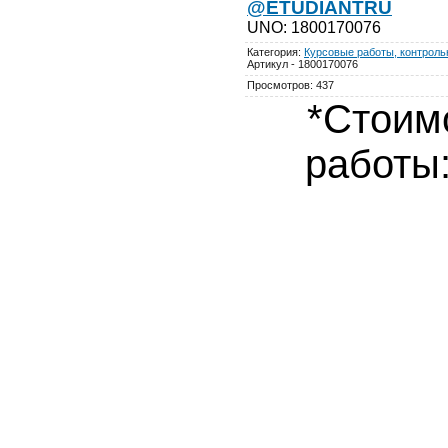
@ETUDIANTRU
UNO
:
1800170076
Категория
:
Курсовые работы, контрольн
Артикул - 1800170076
Просмотров
:
437
*Стоим
работы