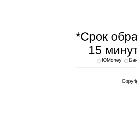
*Срок обра
15 минут
ЮMoney
Бан
Copyri