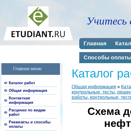
Учитесь 
Главная
Катал
Способы оплат
Главное меню
Каталог ра
Каталог работ
Общая информация
»
Ката
Общая информация
контрольные, тесты, реше
работы, контрольные, тест
Контактная
информация
Схема д
Расценки по видам
работ
нефт
Реквизиты и способы
оплаты