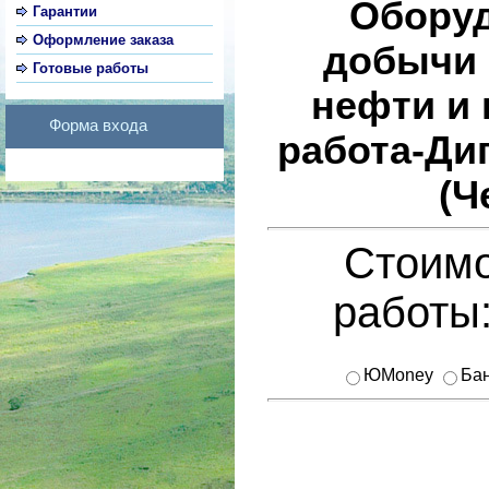
Оборуд
Гарантии
Оформление заказа
добычи 
Готовые работы
нефти и 
Форма входа
работа-Ди
(Ч
Стоимо
работы
ЮMoney
Бан