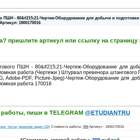
 ПШН - 80&#215;21-Чертеж-Оборудование для добычи и подготовки н
Артикул: 1800170016
та? пришлите артикул или ссылку на страниц
гового ПШН - 80&#215;21-Чертеж-Оборудование для добы
ломная работа (Чертежи ) Штурвал превенора штангового
, Adobe-PDF, Picture-Jpeg)-Чертеж-Оборудование для доб
ломная работа 170016
й работы, пиши в TELEGRAM
@ETUDIANTRU
ые, тесты, решение задач (18)
Стоимость работы
:
399
Артикул - 1800170016
*Стоимость готовой работы: