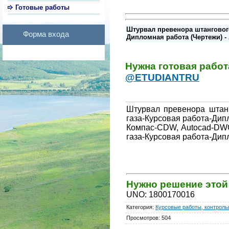
Готовые работы
Штурвал превенора штангового
Форма входа
Дипломная работа (Чертежи) - 
Нужна готовая рабо
@ETUDIANTRU
Штурвал превенора штан
газа-Курсовая работа-Дип
Компас-CDW, Autocad-DWG
газа-Курсовая работа-Дип
Нужно решение это
UNO
:
1800170016
Категория
:
Курсовые работы, контрольн
Просмотров
:
504