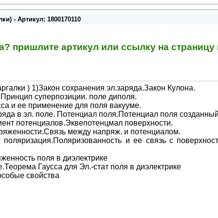
и) - Артикул: 1800170110
та? пришлите артикул или ссылку на страниц
галки ) 1)Закон сохранения эл.заряда.Закон Кулона.
 Принцип суперпозиции. поле диполя.
сса и ее применение для поля вакууме.
яда в эл. поле. Потенциал поля.Потенциал поля созданный 
иент потенциалов.Эквепотенцмал поверхности.
ряженности.Связь между напряж. и потенциалом.
х поляризация.Поляризованность и ее связь с поверхнос
женность поля в диэлектрике
.Теорема Гаусса для Эл.-стат поля в диэлектрике
 особые свойства