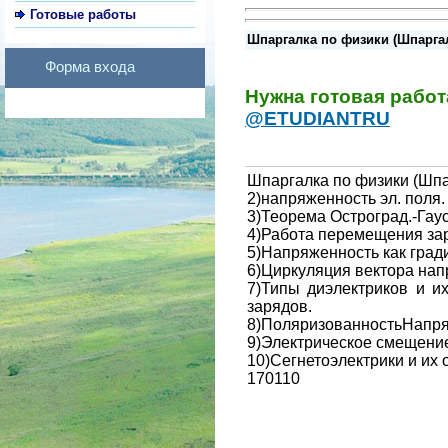
Готовые работы
Шпаргалка по физики (Шпаргалк
Форма входа
Нужна готовая рабо
@ETUDIANTRU
Шпаргалка по физики (Шпар
2)напряженность эл. поля.
3)Теорема Остроград.-Гау
4)Работа перемещения зар
5)Напряженность как град
6)Циркуляция вектора нап
7)Типы диэлектриков и и
зарядов.
8)ПоляризованностьНапря
9)Электрическое смещение
10)Сегнетоэлектрики и их
170110