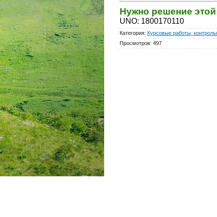
Нужно решение это
UNO
:
1800170110
Категория
:
Курсовые работы, контрольн
Просмотров
:
497