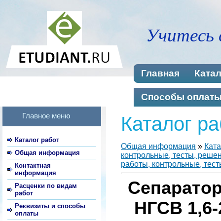
Учитесь 
Главная
Катал
Способы оплат
Главное меню
Каталог ра
Каталог работ
Общая информация
»
Ката
Общая информация
контрольные, тесты, реше
работы, контрольные, тест
Контактная
информация
Сепаратор
Расценки по видам
работ
НГСВ 1,6-
Реквизиты и способы
оплаты