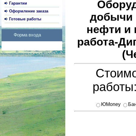
Оборуд
Гарантии
Оформление заказа
добычи 
Готовые работы
нефти и 
Форма входа
работа-Ди
(Ч
Стоимо
работы
ЮMoney
Бан