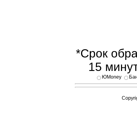
*Срок обра
15 минут
ЮMoney
Бан
Copyri