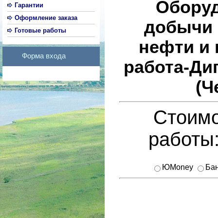
Оборуд
Гарантии
Оформление заказа
добычи 
Готовые работы
нефти и 
Форма входа
работа-Ди
(Ч
Стоимо
работы
ЮMoney
Бан