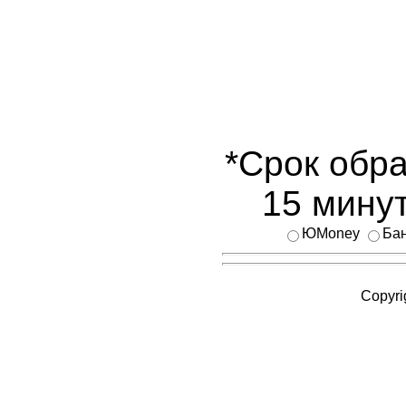
*Срок обра
15 минут
ЮMoney
Бан
Copyri