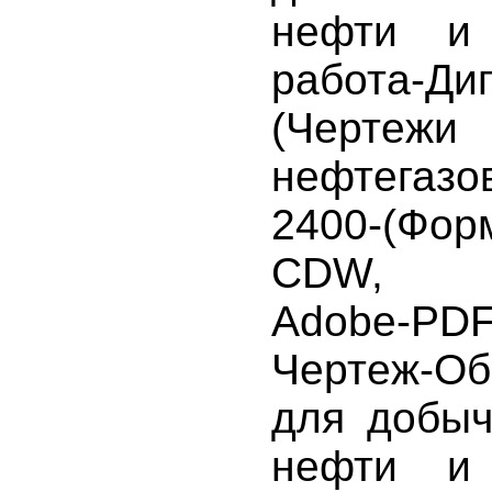
нефти и 
работа-Ди
(Чертежи
нефтегазо
2400-(Фо
CDW, Au
Adobe-PDF,
Чертеж-Об
для добыч
нефти и 