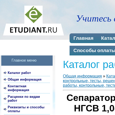
Учитесь 
Главная
Катал
Способы оплат
Главное меню
Каталог ра
Каталог работ
Общая информация
»
Ката
Общая информация
контрольные, тесты, реше
работы, контрольные, тест
Контактная
информация
Сепаратор
Расценки по видам
работ
НГСВ 1,0
Реквизиты и способы
оплаты