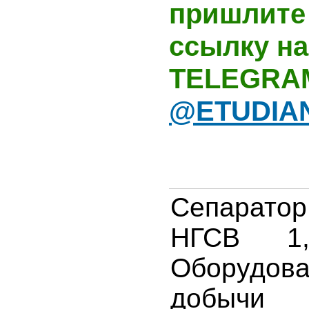
пришлите 
ссылку на
TELEGRA
@ETUDIA
Сепаратор
НГСВ 1,0
Оборуд
добычи 