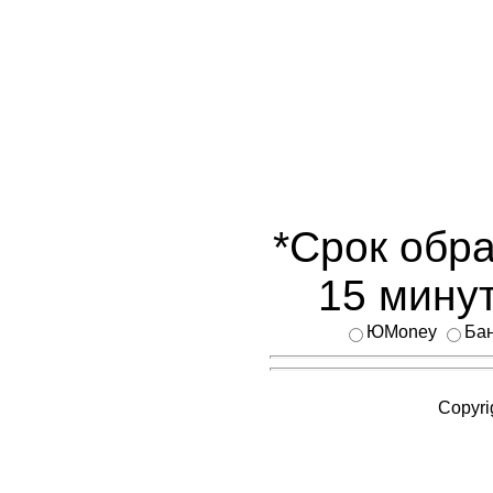
*Срок обра
15 минут
ЮMoney
Бан
Copyri