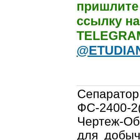
пришлите 
ссылку на
TELEGRA
@ETUDIA
Сепарат
ФС-2400-2
Чертеж-Об
для добыч