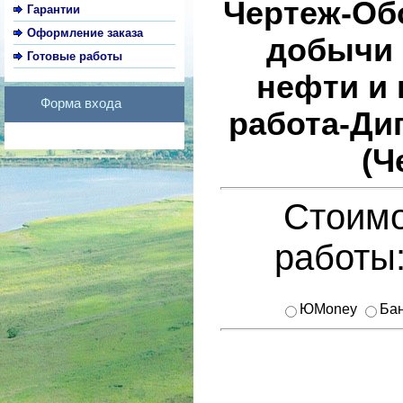
Чертеж-Об
Гарантии
Оформление заказа
добычи 
Готовые работы
нефти и 
Форма входа
работа-Ди
(Ч
Стоимо
работы
ЮMoney
Бан