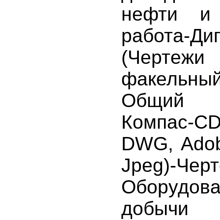
нефти и 
работа-Ди
(Чертежи
факельный
Общий в
Компас-C
DWG, Adob
Jpeg)-Черт
Оборуд
добычи 