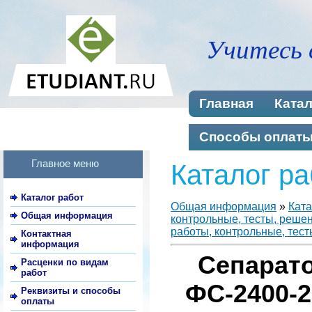
Учитесь 
Главная
Катал
Способы оплат
Главное меню
Каталог ра
Каталог работ
Общая информация
»
Ката
Общая информация
контрольные, тесты, реше
работы, контрольные, тест
Контактная
информация
Сепарат
Расценки по видам
работ
ФС-2400-2
Реквизиты и способы
оплаты