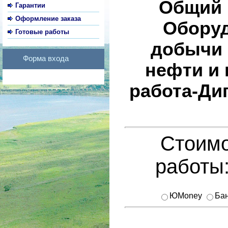
Общий 
Гарантии
Оформление заказа
Оборуд
Готовые работы
добычи 
Форма входа
нефти и 
работа-Ди
Стоимо
работы
ЮMoney
Бан