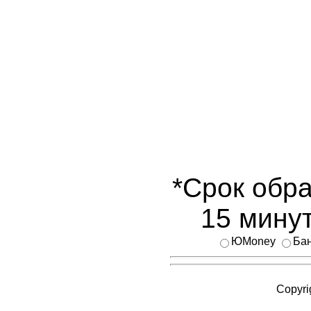
*Срок обра
15 минут
ЮMoney
Бан
Copyri