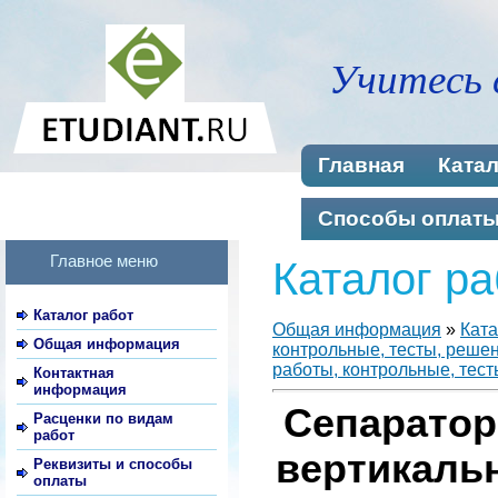
Учитесь 
Главная
Катал
Способы оплат
Главное меню
Каталог ра
Каталог работ
Общая информация
»
Ката
Общая информация
контрольные, тесты, реше
работы, контрольные, тест
Контактная
информация
Сепаратор
Расценки по видам
работ
вертикаль
Реквизиты и способы
оплаты