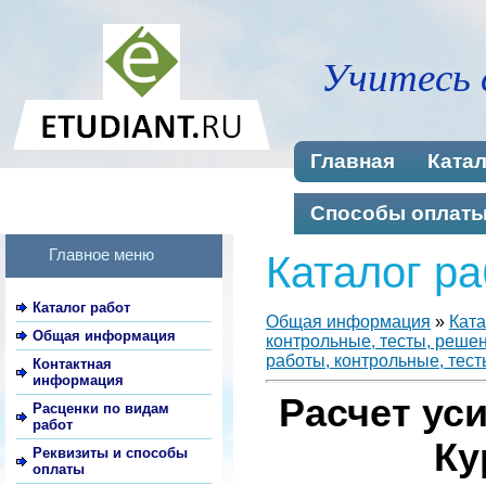
Учитесь 
Главная
Катал
Способы оплат
Главное меню
Каталог ра
Каталог работ
Общая информация
»
Ката
Общая информация
контрольные, тесты, реше
работы, контрольные, тест
Контактная
информация
Расчет ус
Расценки по видам
работ
Ку
Реквизиты и способы
оплаты