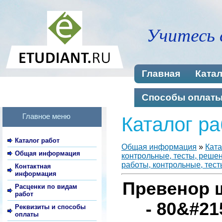
Учитесь 
Главная
Катал
Способы оплат
Главное меню
Каталог ра
Каталог работ
Общая информация
»
Ката
Общая информация
контрольные, тесты, реше
работы, контрольные, тест
Контактная
информация
Превенор 
Расценки по видам
работ
- 80&#21
Реквизиты и способы
оплаты