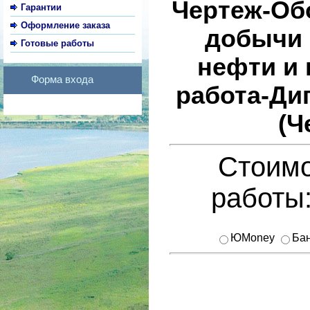
Чертеж-Об
Гарантии
Оформление заказа
добычи 
Готовые работы
нефти и 
Форма входа
работа-Ди
(Ч
Стоимо
работы
ЮMoney
Бан