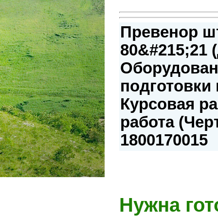
Превенор ш
80&#215;21 
Оборудован
подготовки 
Курсовая р
работа (Чер
1800170015
Нужна гот