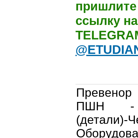
пришлите 
ссылку на
TELEGRA
@ETUDIA
Превено
ПШН - 
(детали)-Ч
Оборуд