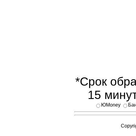
*Срок обра
15 минут
ЮMoney
Бан
Copyri