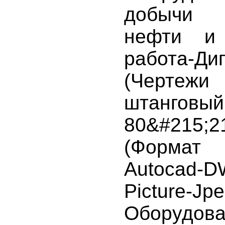
добычи 
нефти и 
работа-Ди
(Чертеж
штанго
80&#215;
(Формат
Autocad-D
Picture-Jp
Оборуд