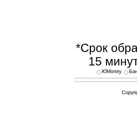
*Срок обра
15 минут
ЮMoney
Бан
Copyri