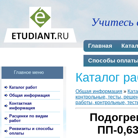
Учитесь 
Главная
Катал
Способы оплат
Главное меню
Каталог ра
Каталог работ
Общая информация
»
Ката
Общая информация
контрольные, тесты, реше
работы, контрольные, тест
Контактная
информация
Подогре
Расценки по видам
работ
ПП-0,6
Реквизиты и способы
оплаты