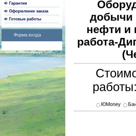
Оборуд
Гарантии
Оформление заказа
добычи 
Готовые работы
нефти и 
Форма входа
работа-Ди
(Ч
Стоимо
работы
ЮMoney
Бан