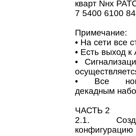
кварт Nнх РАТ
7 5400 6100 8
Примечание:
• На сети все 
• Есть выход к
• Сигнализац
осуществляетс
• Все ном
декадным набо
ЧАСТЬ 2
2.1. Созд
конфигураци