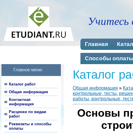
Учитесь 
Главная
Катал
Способы оплат
Главное меню
Каталог ра
Каталог работ
Общая информация
»
Ката
Общая информация
контрольные, тесты, реше
работы, контрольные, тест
Контактная
информация
Основы п
Расценки по видам
работ
строи
Реквизиты и способы
оплаты