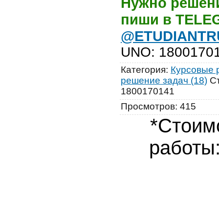
Нужно решени
пиши в TEL
@ETUDIANTR
UNO
:
1800170
Категория
:
Курсовые р
решение задач (18)
С
1800170141
Просмотров
:
415
*Стоим
работы