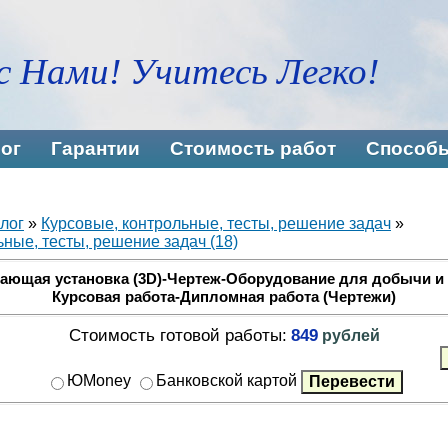
с Нами! Учитесь Легко!
ог
Гарантии
Стоимость работ
Способы
лог
»
Курсовые, контрольные, тесты, решение задач
»
ные, тесты, решение задач (18)
ющая установка (3D)-Чертеж-Оборудование для добычи и п
Курсовая работа-Дипломная работа (Чертежи)
Стоимость готовой работы:
849
рублей
ЮMoney
Банковской картой