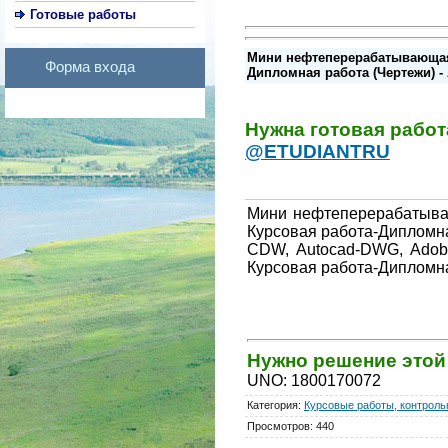
Готовые работы
Мини нефтеперерабатывающая 
Форма входа
Дипломная работа (Чертежи) - 
Нужна готовая рабо
@ETUDIANTRU
Мини нефтеперерабатываю
Курсовая работа-Дипломн
CDW, Autocad-DWG, Adobe
Курсовая работа-Дипломн
Нужно решение это
UNO
:
1800170072
Категория
:
Курсовые работы, контрольн
Просмотров
:
440