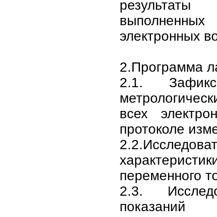
результа
выполнен
электронных в
2.Программа л
2.1. Зафикс
метрологичес
всех электро
протоколе изм
2.2.Исслед
характерис
переменного то
2.3. Исслед
показаний э