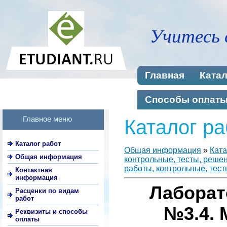
Учитесь 
Главная
Катал
Способы оплат
Главное меню
Каталог ра
Каталог работ
Общая информация
»
Ката
Общая информация
контрольные, тесты, реше
работы, контрольные, тест
Контактная
информация
Лаборат
Расценки по видам
работ
№3.4. 
Реквизиты и способы
оплаты