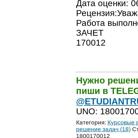
Дата оценки: 0
Рецензия:Ува
Работа выполн
ЗАЧЕТ
170012
Нужно решени
пиши в TEL
@ETUDIANTR
UNO
:
1800170
Категория
:
Курсовые р
решение задач (18)
С
1800170012