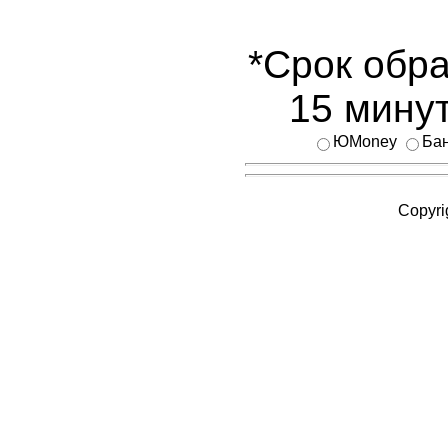
*Срок обра
15 минут
ЮMoney
Бан
Copyri