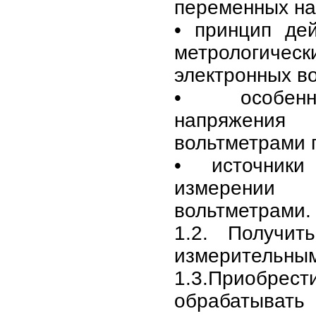
переменных на
• принцип дей
метрологичес
электронных в
• особенн
напряжени
вольтметрами 
• источники
измерении
вольтметрами.
1.2. Получи
измерительны
1.3.Прио
обрабатыв