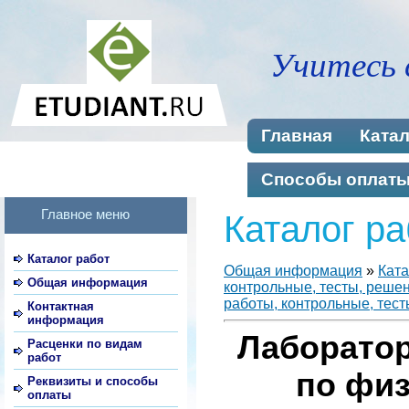
Учитесь 
Главная
Катал
Способы оплат
Главное меню
Каталог ра
Каталог работ
Общая информация
»
Ката
Общая информация
контрольные, тесты, реше
работы, контрольные, тест
Контактная
информация
Лаборато
Расценки по видам
работ
по физ
Реквизиты и способы
оплаты