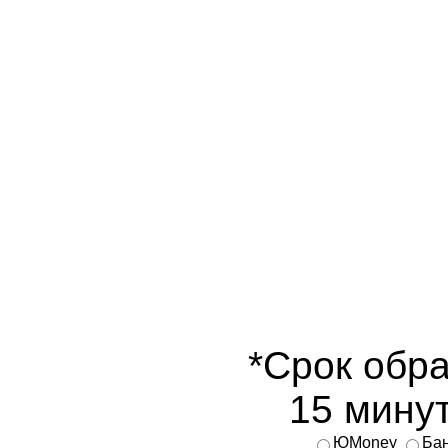
*Срок обра
15 минут
ЮMoney
Бан