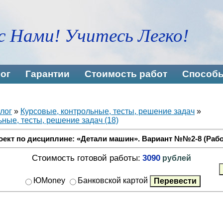
с Нами! Учитесь Легко!
ог
Гарантии
Стоимость работ
Способы
лог
»
Курсовые, контрольные, тесты, решение задач
»
ные, тесты, решение задач (18)
оект по дисциплине: «Детали машин». Вариант №№2-8 (Рабо
Стоимость готовой работы:
3090
рублей
ЮMoney
Банковской картой