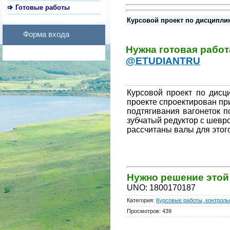
Готовые работы
Курсовой проект по дисциплин
Форма входа
Нужна готовая рабо
@ETUDIANTRU
Курсовой проект по дис
проекте спроектирован пр
подтягивания вагонеток п
зубчатый редуктор с шевр
рассчитаны валы для этог
Нужно решение это
UNO
:
1800170187
Категория
:
Курсовые работы, контрольн
Просмотров
:
439