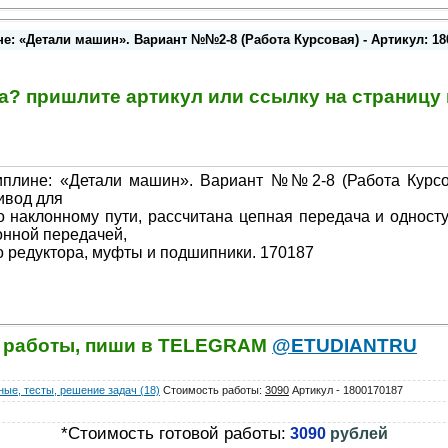
е: «Детали машин». Вариант №№2-8 (Работа Курсовая) - Артикул: 18
та? пришлите артикул или ссылку на страниц
циплине: «Детали машин». Вариант №№2-8 (Работа Курсо
ивод для
о наклонному пути, рассчитана цепная передача и однос
онной передачей,
о редуктора, муфты и подшипники. 170187
й работы, пиши в TELEGRAM
@ETUDIANTRU
ые, тесты, решение задач (18)
Стоимость работы
:
3090
Артикул - 1800170187
*Стоимость готовой работы:
3090
рублей