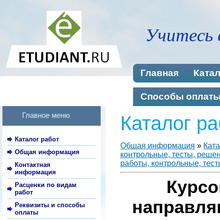
Учитесь 
Главная
Катал
Способы оплат
Главное меню
Каталог ра
Каталог работ
Общая информация
»
Ката
Общая информация
контрольные, тесты, реше
работы, контрольные, тест
Контактная
информация
Курсо
Расценки по видам
работ
направля
Реквизиты и способы
оплаты