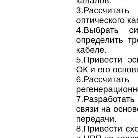
каналов.
3.Рассчит
оптического ка
4.Выбрать с
определить т
кабеле.
5.Привести эс
ОК и его осно
6.Рассч
регенерационно
7.Разработат
связи на осно
передачи.
8.Привести с