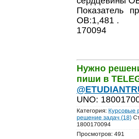
сердцевины ОВ
Показатель п
ОВ:1,481 .
170094
Нужно решени
пиши в TEL
@ETUDIANTR
UNO
:
1800170
Категория
:
Курсовые р
решение задач (18)
С
1800170094
Просмотров
:
491