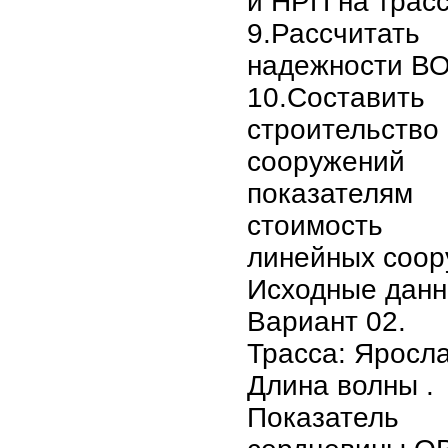
и НРП на трасс
9.Рассчит
надежности В
10.Соста
строитель
сооружений
показател
стоимость 
линейных соор
Исходные дан
Вариант 02.
Трасса: Яросл
Длина волны .
Показател