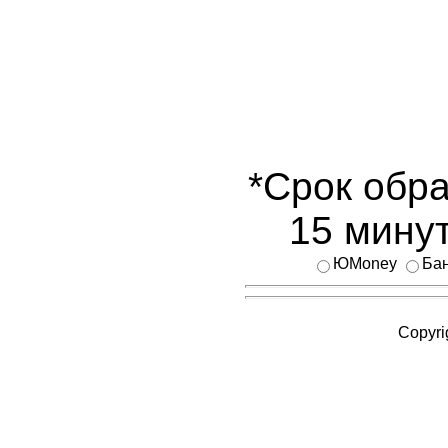
*Срок обра
15 минут
ЮMoney
Бан
Copyri