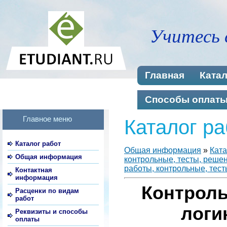
Учитесь 
Главная
Катал
Способы оплат
Главное меню
Каталог ра
Каталог работ
Общая информация
»
Ката
Общая информация
контрольные, тесты, реше
работы, контрольные, тест
Контактная
информация
Контроль
Расценки по видам
работ
логи
Реквизиты и способы
оплаты