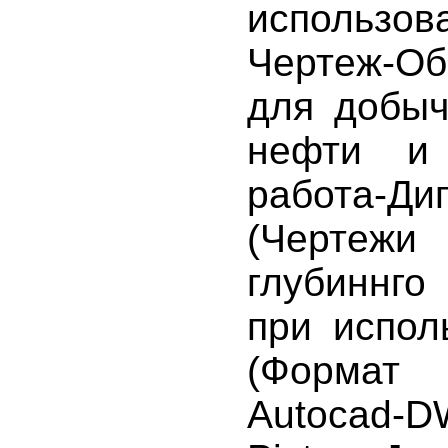
использ
Чертеж-Об
для добыч
нефти и 
работа-Ди
(Чертежи
глубиннго
при испол
(Формат
Autocad-D