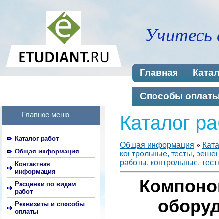
Учитесь 
Главная
Катал
Способы оплат
Главное меню
Каталог ра
Каталог работ
Общая информация
»
Ката
Общая информация
контрольные, тесты, реше
работы, контрольные, тест
Контактная
информация
Компоно
Расценки по видам
работ
обору
Реквизиты и способы
оплаты