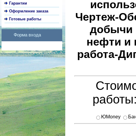
использ
Гарантии
Оформление заказа
Чертеж-Об
Готовые работы
добычи 
Форма входа
нефти и 
работа-Ди
Стоимо
работы
ЮMoney
Бан