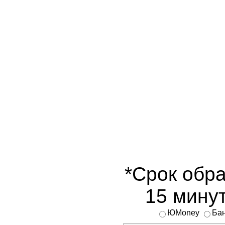
*Срок обра
15 минут
ЮMoney
Бан