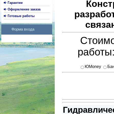
Конст
Гарантии
Оформление заказа
разрабо
Готовые работы
связа
Форма входа
Стоимо
работы
ЮMoney
Бан
Гидравличе