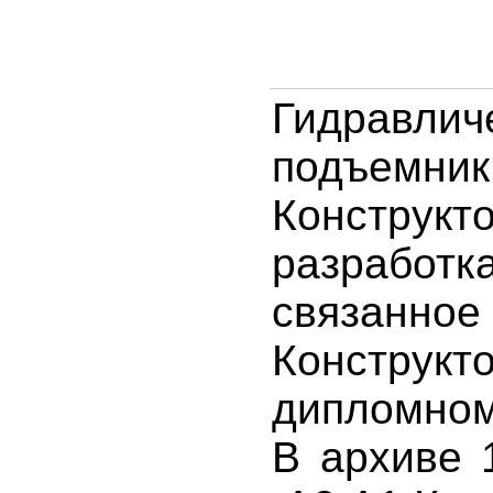
Гидравлич
подъемник
Конструкт
разработ
связанн
Конструкт
дипломном
В архиве 