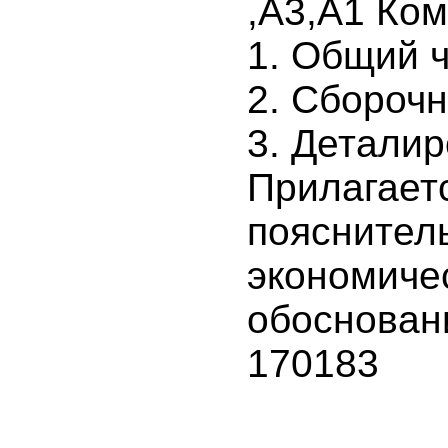
,А3,А1 Ком
1. Общий 
2. Сбороч
3. Деталир
Прилагает
пояснител
экономиче
обоснова
170183