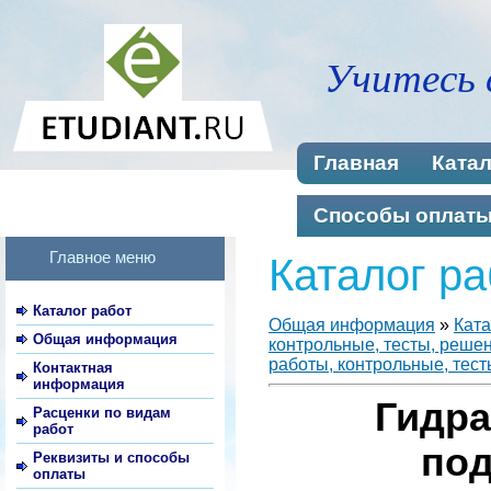
Учитесь 
Главная
Катал
Способы оплат
Главное меню
Каталог ра
Каталог работ
Общая информация
»
Ката
Общая информация
контрольные, тесты, реше
работы, контрольные, тест
Контактная
информация
Гидра
Расценки по видам
работ
под
Реквизиты и способы
оплаты