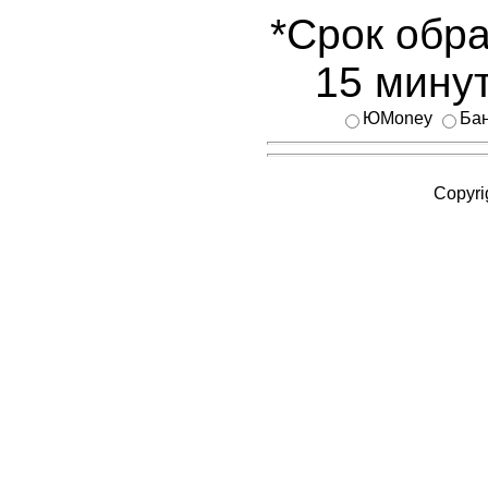
*Срок обра
15 минут
ЮMoney
Бан
Copyri