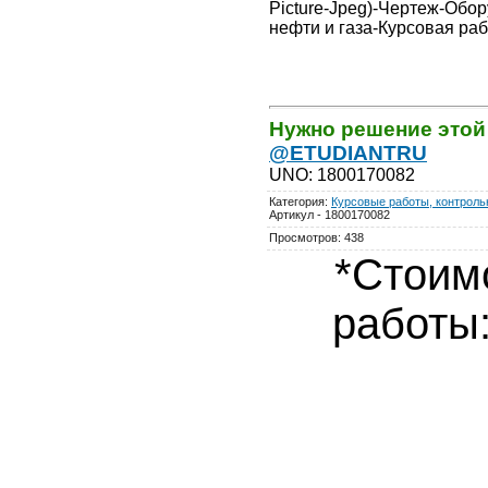
Picture-Jpeg)-Чертеж-Об
нефти и газа-Курсовая ра
Нужно решение этой
@ETUDIANTRU
UNO
:
1800170082
Категория
:
Курсовые работы, контрольн
Артикул - 1800170082
Просмотров
:
438
*Стоим
работы