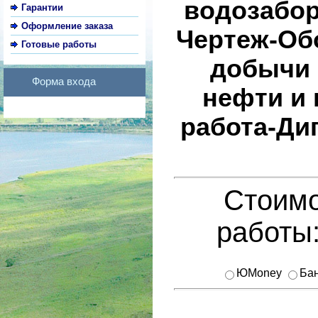
водозабор
Гарантии
Оформление заказа
Чертеж-Об
Готовые работы
добычи 
Форма входа
нефти и 
работа-Ди
Стоимо
работы
ЮMoney
Бан