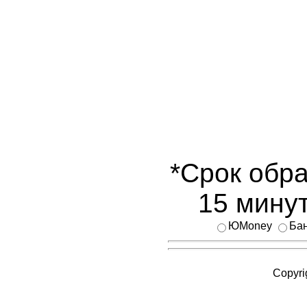
*Срок обра
15 минут
ЮMoney
Бан
Copyri