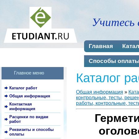
Учитесь 
Главная
Катал
Способы оплат
Главное меню
Каталог ра
Каталог работ
Общая информация
»
Ката
Общая информация
контрольные, тесты, реше
работы, контрольные, тест
Контактная
информация
Гермет
Расценки по видам
работ
оголов
Реквизиты и способы
оплаты